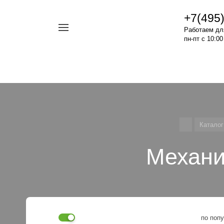
+7(495
Например,
Работаем дл
Арматура
пн-пт с 10:00
Найти
везде
Roca
Каталог
Механи
по поп