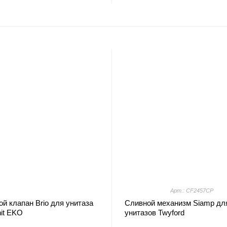
Арт.: CF2457CP
й клапан Brio для унитаза
Сливной механизм Siamp дл
it EKO
унитазов Twyford