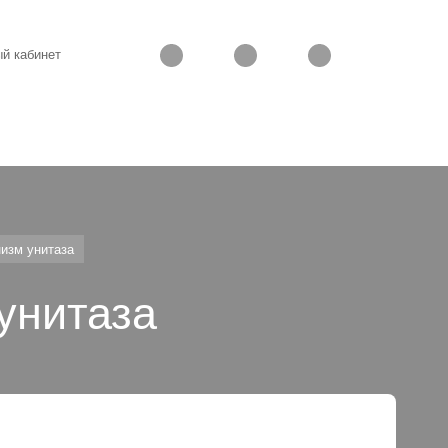
й кабинет
изм унитаза
унитаза