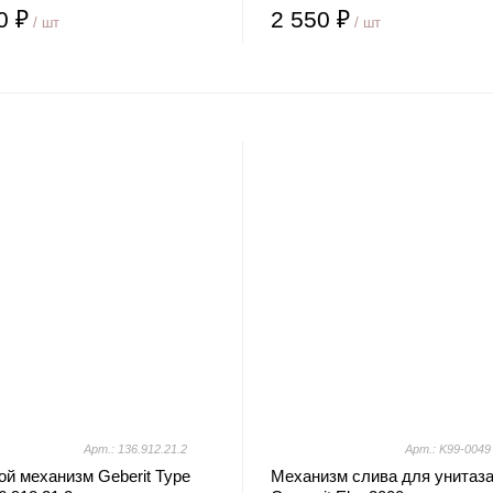
0 ₽
2 550 ₽
/ шт
/ шт
Арт.: 136.912.21.2
Арт.: K99-0049
й механизм Geberit Type
Механизм слива для унитаз