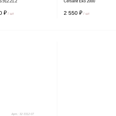
6.912.21.2
Cersanit Eko 2000
0 ₽
2 550 ₽
/ шт
/ шт
Арт.: 32-3312-07