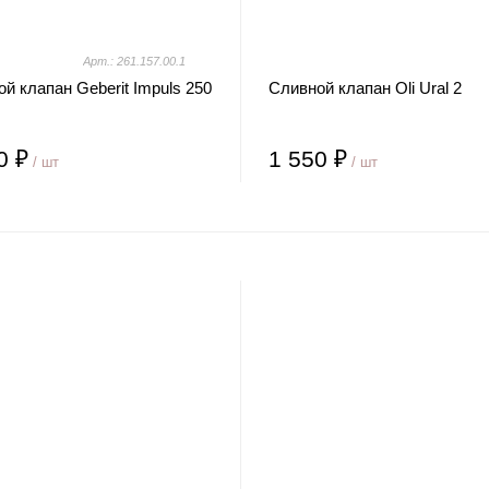
Арт.: 261.157.00.1
й клапан Geberit Impuls 250
Сливной клапан Oli Ural 2
0 ₽
1 550 ₽
/ шт
/ шт