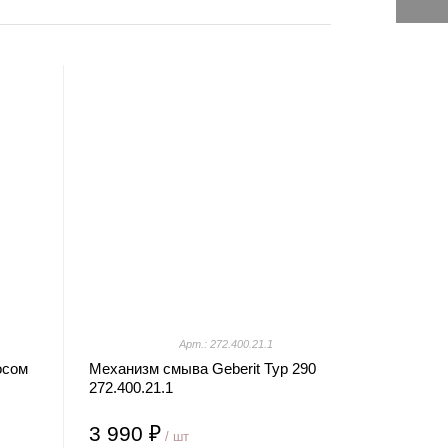
Арт.: 272.400.21.1
осом
Механизм смыва Geberit Typ 290
272.400.21.1
3 990 ₽
/ шт