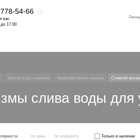
)778-54-66
Личны
я вас
 до 17:00
Запчасти для унитаза
Арматура бачка унитаза
Сливной механ
змы слива воды для 
улярности
по цене
по алфавиту
Только в наличии