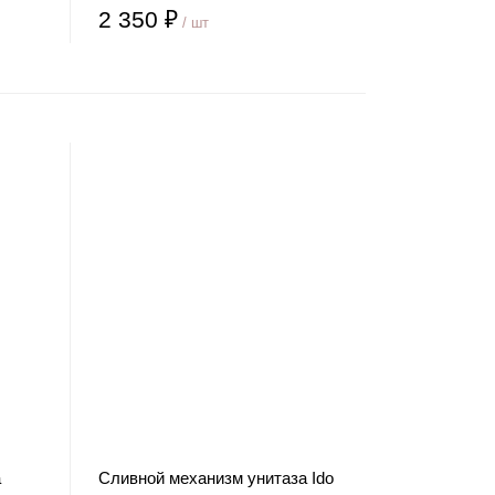
2 350 ₽
/ шт
а
Сливной механизм унитаза Ido