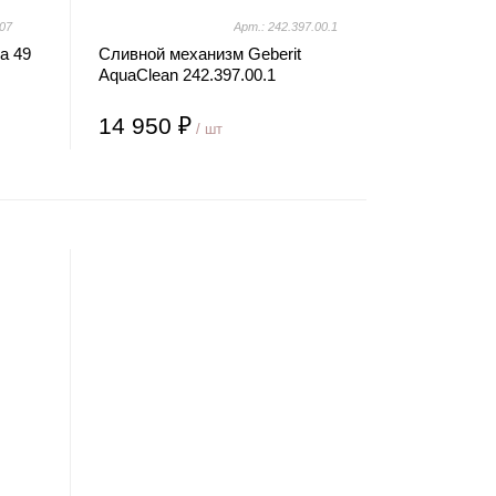
07
Арт.: 242.397.00.1
a 49
Сливной механизм Geberit
AquaClean 242.397.00.1
14 950 ₽
/ шт