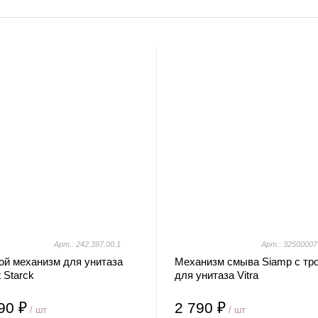
Арт.: 242.397.00.1
Арт.: 32500007
ой механизм для унитаза
Механизм смыва Siamp с тр
t Starck
для унитаза Vitra
90 ₽
2 790 ₽
/ шт
/ шт