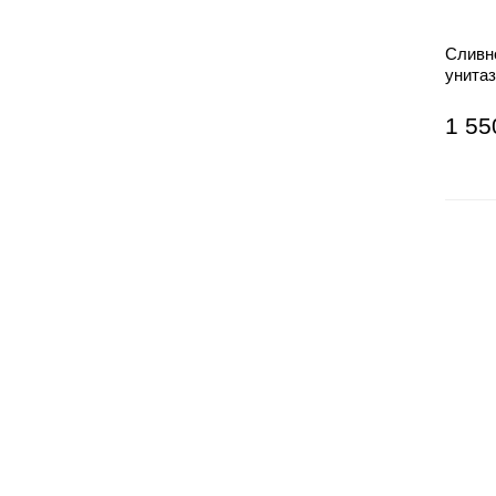
Сливно
унитаз
1 55