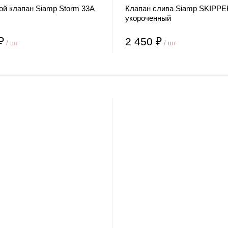
ой клапан Siamp Storm 33A
Клапан слива Siamp SKIPPE
укороченный
₽
2 450 ₽
/ шт
/ шт