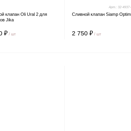
Арт.: 32-4937-
й клапан Oli Ural 2 для
Сливной клапан Siamp Optim
ов Jika
0 ₽
2 750 ₽
/ шт
/ шт