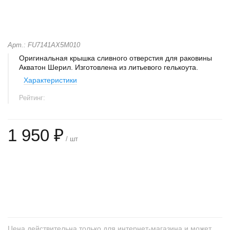
Арт.: FU7141AX5M010
Оригинальная крышка сливного отверстия для раковины
Акватон Шерил. Изготовлена из литьевого гелькоута.
Характеристики
Рейтинг:
1 950 ₽
/ шт
+
−
Цена действительна только для интернет-магазина и может