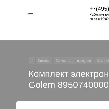
+7(495
Например,
Работаем дл
Арматура
пн-пт с 10:00
Найти
везде
Roca
Каталог
Запчасти для писсуара
Комплек
Комплект электрон
Golem 89507400000