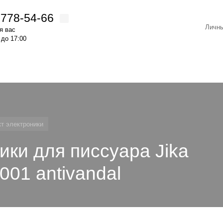
)778-54-66
Личны
я вас
 до 17:00
т электроники
ики для писсуара Jika
01 antivandal