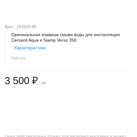
Арт.: 10-0119-48
Оригинальная клавиша смыва воды для инсталляции
Cersanit Aqua и Siamp Verso 350.
Характеристики
Рейтинг:
3 500 ₽
/ шт
+
−
Цена действительна только для интернет-магазина и может